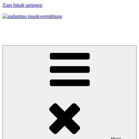
Zum Inhalt springen
andantino musikvermittlung
Musikalische Entdeckerreisen für Menschen ab 0 Jahren
Menü