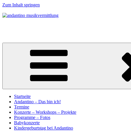
Zum Inhalt springen
andantino musikvermittlung
Musikalische Entdeckerreisen für Menschen ab 0 Jahren
Startseite
Andantino – Das bin ich!
Termine
Konzerte – Workshops – Projekte
Programme – Fotos
Babykonzerte
Kindergeburtstag bei Andantino