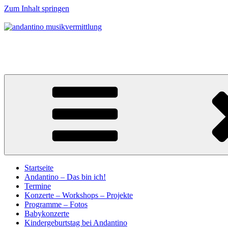
Zum Inhalt springen
andantino musikvermittlung
Musikalische Entdeckerreisen für Menschen ab 0 Jahren
Startseite
Andantino – Das bin ich!
Termine
Konzerte – Workshops – Projekte
Programme – Fotos
Babykonzerte
Kindergeburtstag bei Andantino