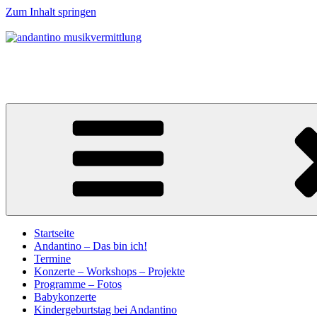
Zum Inhalt springen
andantino musikvermittlung
Musikalische Entdeckerreisen für Menschen ab 0 Jahren
Startseite
Andantino – Das bin ich!
Termine
Konzerte – Workshops – Projekte
Programme – Fotos
Babykonzerte
Kindergeburtstag bei Andantino