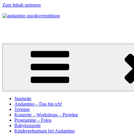
Zum Inhalt springen
andantino musikvermittlung
Musikalische Entdeckerreisen für Menschen ab 0 Jahren
Startseite
Andantino – Das bin ich!
Termine
Konzerte – Workshops – Projekte
Programme – Fotos
Babykonzerte
Kindergeburtstag bei Andantino