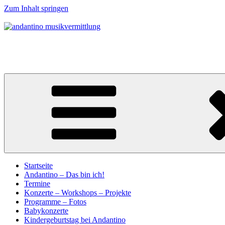
Zum Inhalt springen
andantino musikvermittlung
Musikalische Entdeckerreisen für Menschen ab 0 Jahren
Startseite
Andantino – Das bin ich!
Termine
Konzerte – Workshops – Projekte
Programme – Fotos
Babykonzerte
Kindergeburtstag bei Andantino